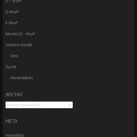
D – Wurf
D-Wurf
E-Wurf
Movies D – Wurf
Unsere Hunde
Cleo
Zucht
Ahnentafeln
Archiv
ARCHIV
META
Anmelden