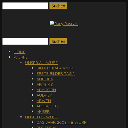
Suchen
nach:
Suchen
nach:
HOME
WÜRFE
UNSER A – WURF
BILDERFILM A WURF
ERSTE BILDER TAG 1
AURORA
ARTEMIS
ARAGORN
AUDREY
ARWEN
APHRODITE
AMBER
UNSER B – WURF
DAS JAHR 2008 – B WURF
BLOSSOM