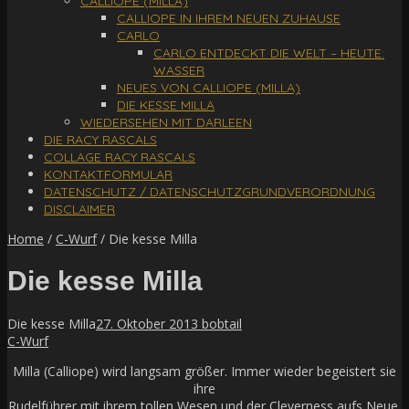
CALLIOPE (MILLA)
CALLIOPE IN IHREM NEUEN ZUHAUSE
CARLO
CARLO ENTDECKT DIE WELT – HEUTE:
WASSER
NEUES VON CALLIOPE (MILLA)
DIE KESSE MILLA
WIEDERSEHEN MIT DARLEEN
DIE RACY RASCALS
COLLAGE RACY RASCALS
KONTAKTFORMULAR
DATENSCHUTZ / DATENSCHUTZGRUNDVERORDNUNG
DISCLAIMER
Home
/
C-Wurf
/
Die kesse Milla
Die kesse Milla
Die kesse Milla
27. Oktober 2013
bobtail
C-Wurf
Milla (Calliope) wird langsam größer. Immer wieder begeistert sie
ihre
Rudelführer mit ihrem tollen Wesen und der Cle­ver­ness aufs Neue.