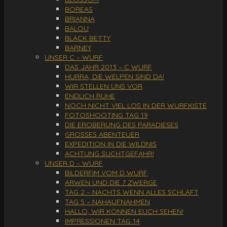
BOREAS
BRIANNA
BALOU
BLACK BETTY
BARNEY
UNSER C – WURF
DAS JAHR 2013 – C WURF
HURRA, DIE WELPEN SIND DA!
WIR STELLEN UNS VOR
ENDLICH RUHE
NOCH NICHT VIEL LOS IN DER WURFKISTE
FOTOSHOOTING TAG 19
DIE EROBERUNG DES PARADIESES
GROSSES ABENTEUER
EXPEDITION IN DIE WILDNIS
ACHTUNG SUCHTGEFAHR!
UNSER D – WURF
BILDERFIM VOM D WURF
ARWEN UND DIE 7 ZWERGE
TAG 2 – NACHTS WENN ALLES SCHLÄFT
TAG 5 – NAHAUFNAHMEN
HALLO, WIR KÖNNEN EUCH SEHEN!
IMPRESSIONEN TAG 14