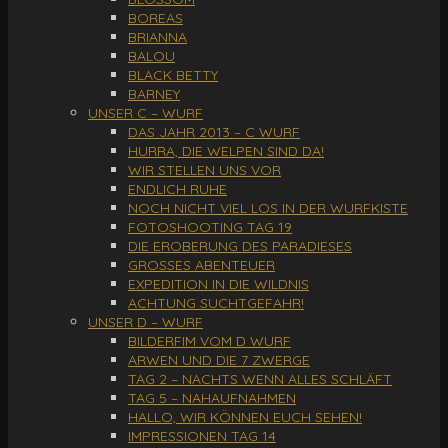
BOREAS
BRIANNA
BALOU
BLACK BETTY
BARNEY
UNSER C – WURF
DAS JAHR 2013 – C WURF
HURRA, DIE WELPEN SIND DA!
WIR STELLEN UNS VOR
ENDLICH RUHE
NOCH NICHT VIEL LOS IN DER WURFKISTE
FOTOSHOOTING TAG 19
DIE EROBERUNG DES PARADIESES
GROSSES ABENTEUER
EXPEDITION IN DIE WILDNIS
ACHTUNG SUCHTGEFAHR!
UNSER D – WURF
BILDERFIM VOM D WURF
ARWEN UND DIE 7 ZWERGE
TAG 2 – NACHTS WENN ALLES SCHLÄFT
TAG 5 – NAHAUFNAHMEN
HALLO, WIR KÖNNEN EUCH SEHEN!
IMPRESSIONEN TAG 14