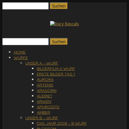
Suchen
nach:
Suchen
nach:
HOME
WÜRFE
UNSER A – WURF
BILDERFILM A WURF
ERSTE BILDER TAG 1
AURORA
ARTEMIS
ARAGORN
AUDREY
ARWEN
APHRODITE
AMBER
UNSER B – WURF
DAS JAHR 2008 – B WURF
BLOSSOM