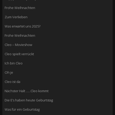
Frohe Weihnachten
Zum Verlieben
Was erwartet uns 2025?
Frohe Weihnachten
Cleo – Movieshow
Cleo spielt verrückt
Ich bin Cleo
Oh je
Cleo ist da
Nächster Halt ……Cleo kommt
Die E’s haben heute Geburtstag
Was für ein Geburtstag