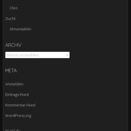
Cleo
Zucht
Ahnentafeln
Archiv
ARCHIV
META
Anmelden
Eintrags-Feed
Kommentar-Feed
WordPress.org