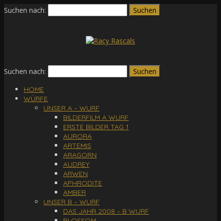
Suchen nach:
Suchen nach:
HOME
WÜRFE
UNSER A – WURF
BILDERFILM A WURF
ERSTE BILDER TAG 1
AURORA
ARTEMIS
ARAGORN
AUDREY
ARWEN
APHRODITE
AMBER
UNSER B – WURF
DAS JAHR 2008 – B WURF
BLOSSOM