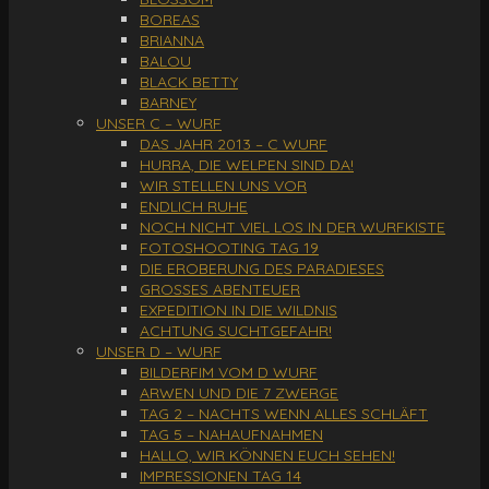
BOREAS
BRIANNA
BALOU
BLACK BETTY
BARNEY
UNSER C – WURF
DAS JAHR 2013 – C WURF
HURRA, DIE WELPEN SIND DA!
WIR STELLEN UNS VOR
ENDLICH RUHE
NOCH NICHT VIEL LOS IN DER WURFKISTE
FOTOSHOOTING TAG 19
DIE EROBERUNG DES PARADIESES
GROSSES ABENTEUER
EXPEDITION IN DIE WILDNIS
ACHTUNG SUCHTGEFAHR!
UNSER D – WURF
BILDERFIM VOM D WURF
ARWEN UND DIE 7 ZWERGE
TAG 2 – NACHTS WENN ALLES SCHLÄFT
TAG 5 – NAHAUFNAHMEN
HALLO, WIR KÖNNEN EUCH SEHEN!
IMPRESSIONEN TAG 14