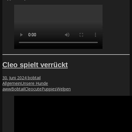
Cleo spielt verrückt
30. Juni 2024
bobtail
Allgemein
Unsere Hunde
aww
Bobtail
Cleo
cute
Puppies
Welpen