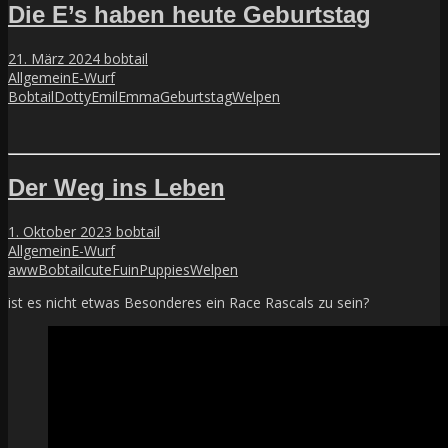
Die E’s haben heute Geburtstag
21. März 2024
bobtail
Allgemein
E-Wurf
Bobtail
Dotty
Emil
Emma
Geburtstag
Welpen
Der Weg ins Leben
1. Oktober 2023
bobtail
Allgemein
E-Wurf
aww
Bobtail
cute
Fuin
Puppies
Welpen
ist es nicht etwas Besonderes ein Race Rascals zu sein?